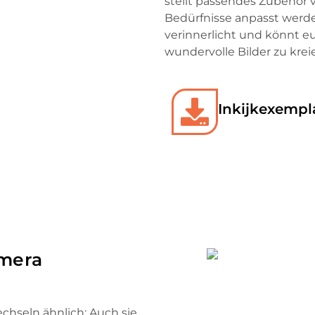
stellt passendes Zubehör v
Bedürfnisse anpasst werde
verinnerlicht und könnt e
wundervolle Bilder zu krei
Inkijkexempl
amera
chseln ähnlich: Auch sie