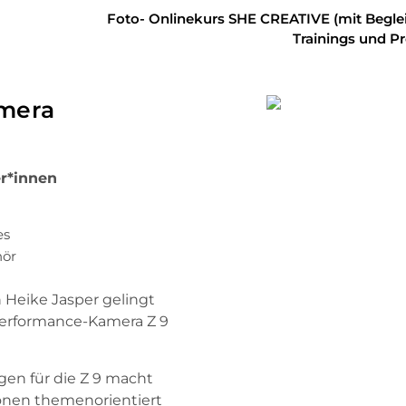
Foto- Onlinekurs SHE CREATIVE (mit Begle
Trainings und P
amera
r*innen
es
hör
Heike Jasper gelingt
Performance-Kamera Z 9
gen für die Z 9 macht
ionen themenorientiert