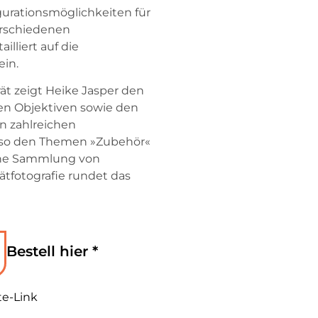
igurationsmöglichkeiten für
erschiedenen
lliert auf die
ein.
rät zeigt Heike Jasper den
en Objektiven sowie den
n zahlreichen
enso den Themen »Zubehör«
ine Sammlung von
rätfotografie rundet das
Bestell hier *
ate-Link