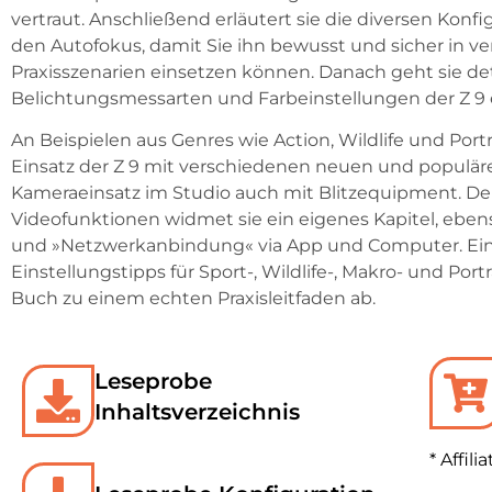
vertraut. Anschließend erläutert sie die diversen Konf
den Autofokus, damit Sie ihn bewusst und sicher in v
Praxisszenarien einsetzen können. Danach geht sie detai
Belichtungsmessarten und Farbeinstellungen der Z 9 
An Beispielen aus Genres wie Action, Wildlife und Port
Einsatz der Z 9 mit verschiedenen neuen und populär
Kameraeinsatz im Studio auch mit Blitzequipment. De
Videofunktionen widmet sie ein eigenes Kapitel, eb
und »Netzwerkanbindung« via App und Computer. E
Einstellungstipps für Sport-, Wildlife-, Makro- und Port
Buch zu einem echten Praxisleitfaden ab.
Leseprobe
Inhaltsverzeichnis
* Affili