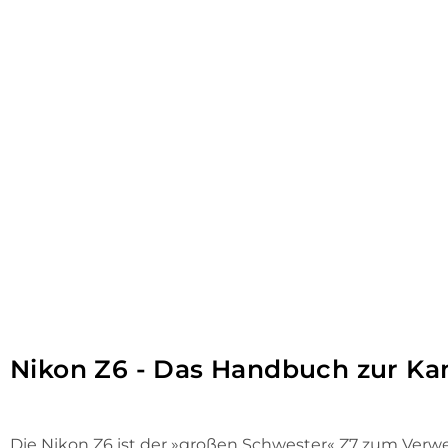
Nikon Z6 - Das Handbuch zur K
Die Nikon Z6 ist der »großen Schwester« Z7 zum Verwe