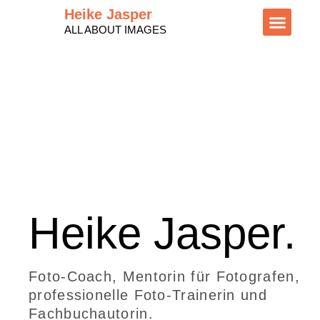
Heike Jasper
ALL ABOUT IMAGES
Foto- Onlinekurs SHE CREATIVE 
Video: „Meine neue Z
Trainings und Prod
Heike Jasper.
Foto-Coach,
Mentorin
für Fotografen,
professionelle Foto-Trainerin und
Fachbuchautorin.