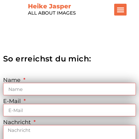
Heike Jasper
ALL ABOUT IMAGES
Foto- Onlinekurs SHE CREATI
Video: „Meine neue
Trainings und Pr
So erreichst du mich:
Name
E-Mail
Nachricht