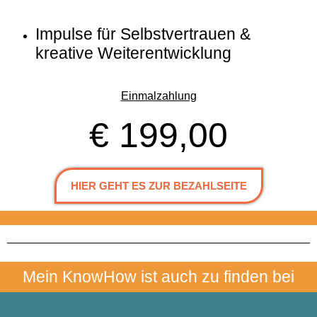
HIER GEHT ES ZUR BEZAHLSEITE
Mein KnowHow ist auch zu finden bei