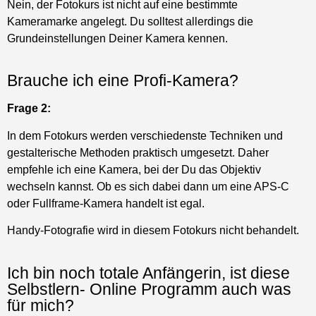
Kann ich auch nach den 8 Wochen noch
auf die Videos / Lerninhalte zugreifen?
Frage 5:
Ja, der Zugang bleibt Dir erhalten, nur die persönliche
Begleitung endet nach den 8 Wochen.
Ich habe wenig Ahnung von
Bildbearbeitung, ist SHE CREATIVE
Weekend dann was für mich?
Frage 6:
Das Programm beinhaltet kein extra Vortrag für die
Bildbearbeitung. Um aber Bilder zu entwickeln, veredeln
oder auch zu verändern für die Erstellung der Bildserien ist
daher eine Basis-Kenntnis sinnvoll.