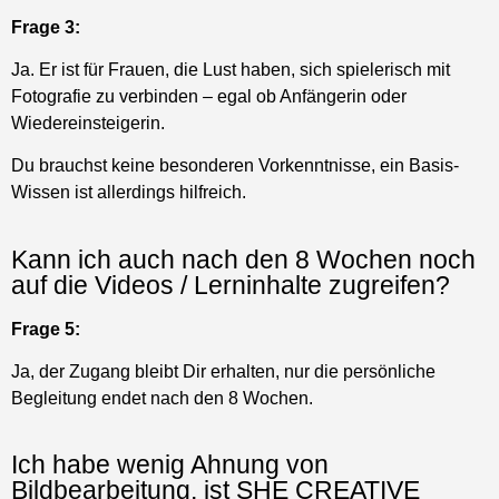
Und wenn Du unsicher bist, schreibe mich einfach an:
heike@allaboutimages.de . Dann besprechen wir es
gemeinsam.
Woher weiss ich aber, ob ich gut genug
bin, um an SHE CREATIVE
teilzunehmen?
Frage 7:
Du bist sowie jetzt schon gut und genug sowie so!
Möchtest Du Neues lernen und Dein Wissen fundieren?
Bist Du bereit für den nächsten Schritt? Raus aus der
Komfortzone? Bist du neugierig?
Das sind dann sehr gute Vorraussetzungen!
Und wenn Du noch Zweifel hast, schreibe mich an:
heike@allaboutimages.de . Dann besprechen wir es
gemeinsam.