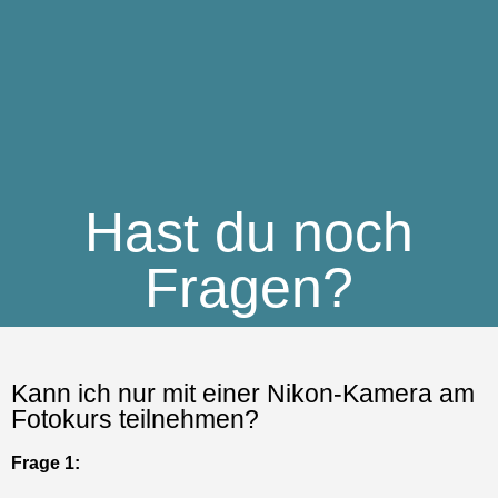
gestalterische Methoden praktisch umgesetzt. Daher
empfehle ich eine Kamera, bei der Du das Objektiv
wechseln kannst. Ob es sich dabei dann um eine APS-C
oder Fullframe-Kamera handelt ist egal.
Handy-Fotografie wird in diesem Fotokurs nicht behandelt.
Ich bin noch totale Anfängerin, ist diese
Selbstlern- Online Programm auch was
für mich?
Frage 3:
Ja. Er ist für Frauen, die Lust haben, sich spielerisch mit
Fotografie zu verbinden – egal ob Anfängerin oder
Wiedereinsteigerin.
Du brauchst keine besonderen Vorkenntnisse, ein Basis-
Wissen ist allerdings hilfreich.