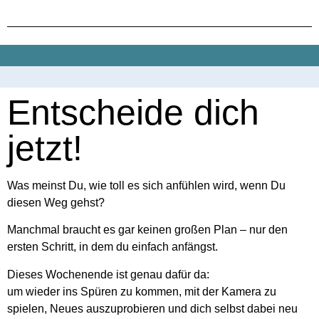
Was meinst Du, wie toll es sich anfühlen wird, wenn Du
diesen Weg gehst?
Manchmal braucht es gar keinen großen Plan – nur den
ersten Schritt, in dem du einfach anfängst.
Dieses Wochenende ist genau dafür da:
um wieder ins Spüren zu kommen, mit der Kamera zu
spielen, Neues auszuprobieren und dich selbst dabei neu
zu entdecken.
Stell dir vor, was Du an einem Wochenende kreieren kannst
-Step for Step. Mit mir als Coach an deiner Seite.
Klingt toll?
Dann sei dabei!
Ja, ich bin dabei