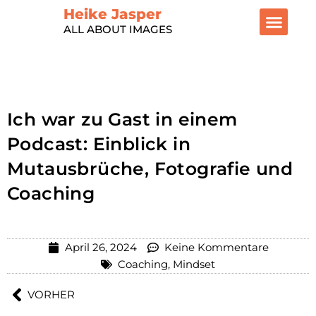
Heike Jasper
ALL ABOUT IMAGES
Foto- Onlinekurs SHE CREATI
Video: „Meine neue
Trainings und Pr
Ich war zu Gast in einem
Podcast: Einblick in
Mutausbrüche, Fotografie und
Coaching
April 26, 2024
Keine Kommentare
Coaching
,
Mindset
VORHER